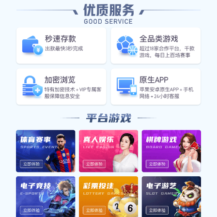
些耐力和韧性的背后，是教练员、运动员及整个团队的不懈
努力与坚持。最终，本文将总结重庆篮球队如何借助这些特
质，实现自我超越，并为未来的发展奠定基础。
1、科学合理的训练体系
重庆篮球队在科学合理的训练体系下，不断提高球员们的身
体素质和技能水平。首先，通过制定系统化的体能训练计
划，确保球员能够在高强度比赛中保持良好的竞技状态。比
如，球队会进行力量训练、有氧运动等多样化内容，以增强
肌肉力量和心肺功能，这些都是提升耐力的重要因素。
其次，技术训练同样不可忽视。在每周多次的技术训练中，
球员们反复磨练投篮、传球、防守等基本功。这种重复性训
练不仅能提高球员们个人能力，也能增强他们在比赛中面对
压力时执行战术指令的稳定性。
最后，球队还特别注重赛前适应性训练，通过模拟真实比赛
场景，让球员提前感受比赛节奏及对抗强度。这种针对性的