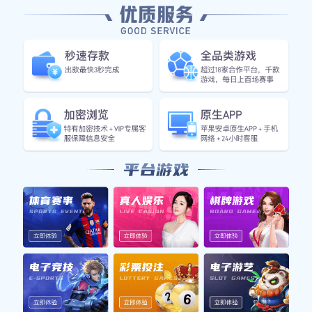
的训练和比赛提供有价值的参考。
1、队员个人耐力基础
南京网球队的每位队员在进入团队之前，都必须经过严格的
选拔与体能测试，这为他们今后的比赛奠定了良好的基础。
在选拔过程中，教练组会重点考察运动员的心肺功能、肌肉
耐力以及核心力量等多个维度，以确保每位成员都具备参与
高强度赛事所需的基本条件。
除了初期的选拔，南京网球队还特别重视日常训练中的体能
提升。队员们定期参加长跑、高强度间歇训练等项目，以增
强自身的耐久能力。通过科学合理地安排训练计划，不仅提
高了运动员们在单场比赛中的持久战斗能力，也提升了他们
在多轮赛事中的整体表现。
此外，个别运动员由于身体素质不同，其发展方向也有所区
别。例如，有些队员可能更适合爆发性的短时间竞技，而另
一些则以持久稳定为主。因此，针对不同运动员特点制定个
性化训练计划，也是提高全队整体耐力水平的重要因素。