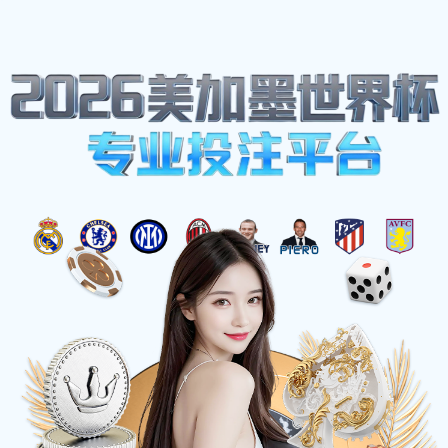
公司动态
首页
公司动态