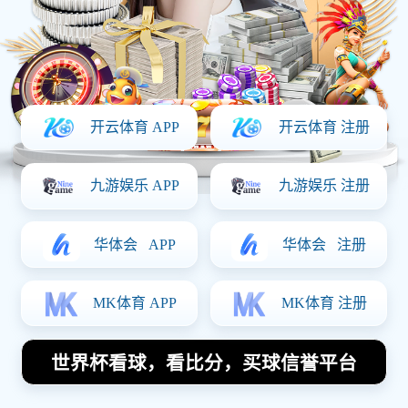
杭州排球队在世界杯中的速
度表现引发热议与期待
2025-12-04
1
分享
杭州排球队在世界杯中的速度表现引发了广泛的热议与期
待。作为近年来崛起的排球强队，杭州队凭借其出色的速度
和灵活性在国际舞台上赢得了众多关注。在世界杯赛场上，
快速的进攻节奏和敏捷的防守能力让对手倍感压力，同时也
吸引了众多球迷的目光。本文将从四个方面深入探讨杭州排
球队在世界杯中的速度表现，包括其技术特点、战术运用、
选手素质以及未来展望，希望能为读者呈现一个全面而生动